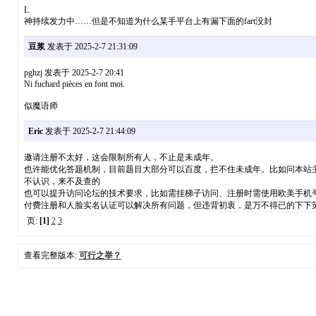
L
神持续发力中……但是不知道为什么某手平台上有漏下面的fart没封
豆浆
发表于 2025-2-7 21:31:09
pghzj 发表于 2025-2-7 20:41
Ni fuchard pièces en font moi.
似魔语师
Eric
发表于 2025-2-7 21:44:09
邀请注册不太好，这会限制所有人，不止是未成年。
也许能优化答题机制，目前题目大部分可以百度，拦不住未成年。比如问本站主页
不认识，来不及查的
也可以提升访问论坛的技术要求，比如需挂梯子访问、注册时需使用欧美手机
付费注册和人脸实名认证可以解决所有问题，但违背初衷，是万不得已的下下策
页:
[1]
2
3
查看完整版本:
可行之举？