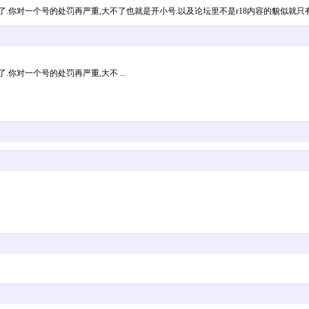
.你对一个号的处罚再严重,大不了也就是开小号.以及论坛里不是r18内容的貌似就
对一个号的处罚再严重,大不 ...