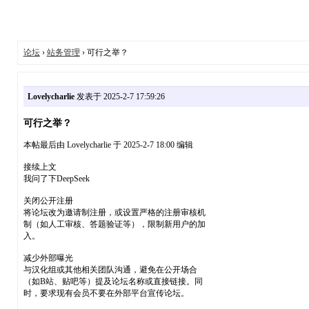
论坛
›
站务管理
› 可行之举？
Lovelycharlie
发表于 2025-2-7 17:59:26
可行之举？
本帖最后由 Lovelycharlie 于 2025-2-7 18:00 编辑
接续上文
我问了下DeepSeek
关闭公开注册
将论坛改为邀请制注册，或设置严格的注册审核机
制（如人工审核、答题验证等），限制新用户的加
入。
减少外部曝光
与汉化组或其他相关团队沟通，避免在公开场合
（如B站、贴吧等）提及论坛名称或直接链接。同
时，要求现有会员不要在外部平台宣传论坛。