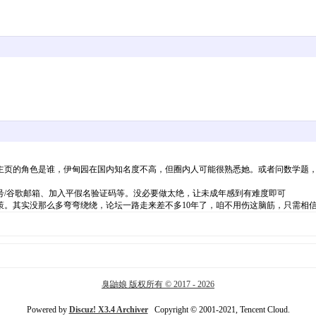
的角色是谁，伊甸园在国内知名度不高，但圈内人可能很熟悉她。或者问数学题，∫ 2
号/谷歌邮箱、加入平假名验证码等。没必要做太绝，让未成年感到有难度即可
。其实没那么多弯弯绕绕，论坛一路走来差不多10年了，咱不用伤这脑筋，只需相信
臭鼬娘 版权所有 © 2017 - 2026
Powered by
Discuz! X3.4 Archiver
Copyright © 2001-2021, Tencent Cloud.