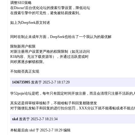
调整SEO策略
在Discuz!后台优化论坛的搜索引擎设置，降低论坛
在搜索引擎中的可见性，避免被轻易搜索到。
如上为DeepSeek原文转述
同时在制止未成年方面，DeepSeek也给出了一个我认为的最优解
限制新用户权限
对新注册用户设置更严格的权限限制（如无法访问
R18内容、无法下载资源等），并通过活跃度或时
间积累逐步解锁权限。
不知能否真正实现
1436735995
发表于 2025-2-7 18:17:29
学52pojie论坛是吧，每年只有固定时间开放注册，而且会清理只注册不活跃
其实还是得审核审核帖子，不能啥帖子和回复都随便发
对于随便乱发帖子和回复的进行扣分惩罚，XXX分以下就不能看帖或者不能点
xkd
发表于 2025-2-7 18:21:34
本帖最后由 xkd 于 2025-2-7 18:29 编辑