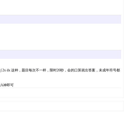
x dx 这种，题目每次不一样，限时20秒，会的口算就出答案，未成年符号都
A神即可