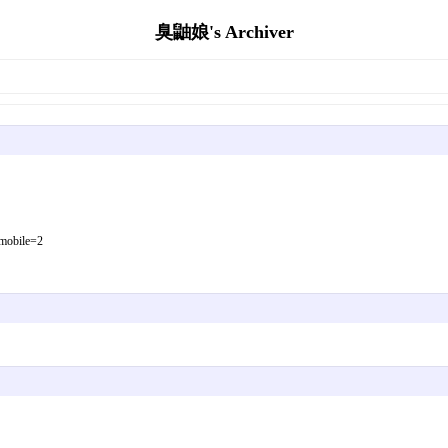
臭鼬娘's Archiver
mobile=2