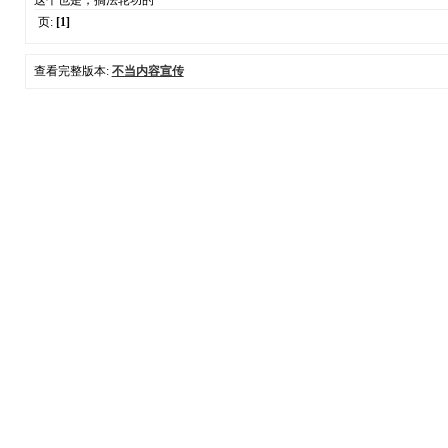
这个也是，搞法轮功的
页:
[1]
查看完整版本:
不当内容宣传