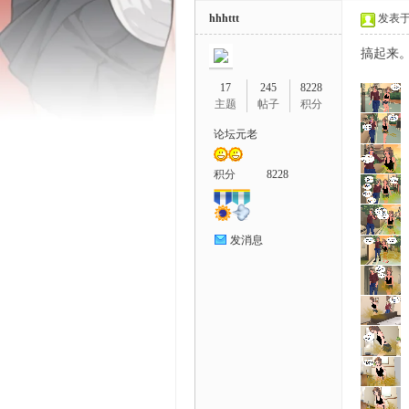
hhhttt
发表于 2
搞起来
17
245
8228
主题
帖子
积分
论坛元老
鼬
积分
8228
发消息
娘