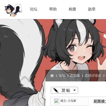
论坛
帮助
相册
勋章
论坛
恋屁版
恋屁讨论区
臭
»
›
›
›
楼主:
小当家
屁图接