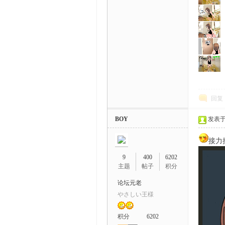
回复
BOY
发表于 2
接力
9
400
6202
主题
帖子
积分
论坛元老
やさしい王様
积分
6202