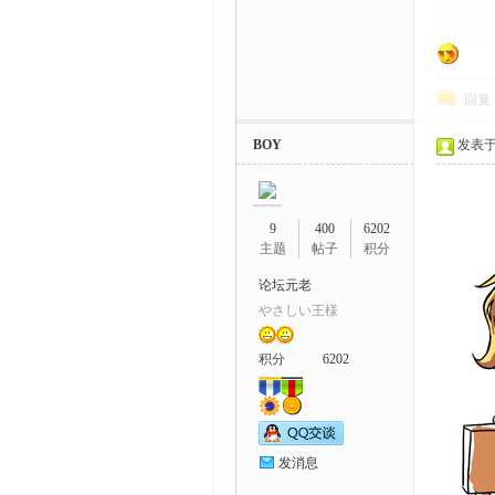
回复
BOY
发表于 2
9
400
6202
主题
帖子
积分
论坛元老
やさしい王様
积分
6202
发消息