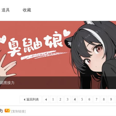
道具
收藏
屁图接力
返回列表
1
2
3
4
5
6
7
8
9
力
[复制链接]