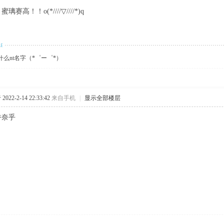
璃赛高！！o(*////▽////*)q
么nt名字（*゜ー゜*）
022-2-14 22:33:42
来自手机
|
显示全部楼层
香奈乎