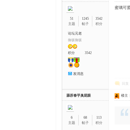
蜜璃可
51
1245
3542
主题
帖子
积分
论坛元老
御坂御坂
积分
3542
发消息
回复
舔苏春芋臭屁眼
楼主
|
6
68
113
主题
帖子
积分