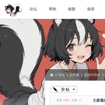
论坛
帮助
相册
勋章
论坛
恋屁版
恋屁讨论区
臭
»
›
›
›
大家最
查看:
8360
|
回复:
11