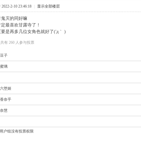
022-2-10 23:46:18
|
显示全部楼层
看鬼灭的同好嘛
肯定最喜欢甘露寺了！
要是再多几位女角色就好了(′д｀ )
, 共有 260 人参与投票
祢豆子
寺蜜璃
之六堕姬
落香奈乎
香奈慧
用户组没有投票权限