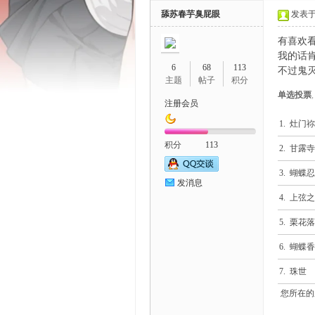
舔苏春芋臭屁眼
发表于 2
有喜欢
我的话
6
68
113
不过鬼灭
主题
帖子
积分
单选投票
注册会员
鼬
1. 灶门
积分
113
2. 甘露
3. 蝴蝶忍
发消息
4. 上弦
5. 栗花
6. 蝴蝶
娘
7. 珠世
您所在的