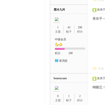
回复
霜冷九州
发表于 2
香奈乎
1
43
298
主题
帖子
积分
中级会员
积分
298
发消息
回复
benetyrant
发表于 2
蝴蝶忍
0
1
2
主题
帖子
积分