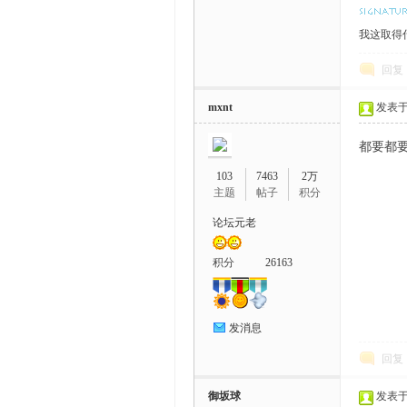
我这取得什
回复
mxnt
发表于 2
都要都
103
7463
2万
主题
帖子
积分
论坛元老
积分
26163
发消息
回复
御坂球
发表于 2