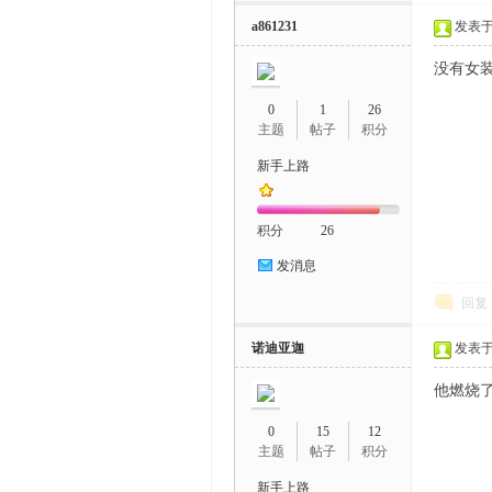
a861231
发表于 2
没有女
0
1
26
主题
帖子
积分
新手上路
积分
26
发消息
回复
诺迪亚迦
发表于 2
他燃烧
0
15
12
主题
帖子
积分
新手上路