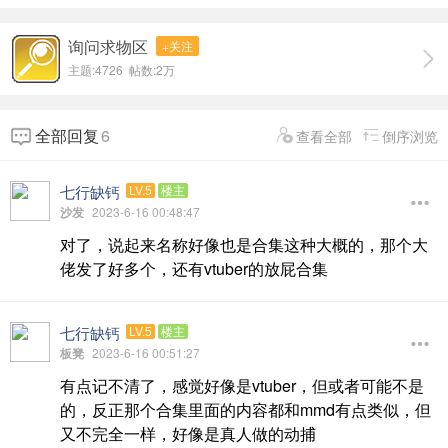
询问求物区
+关注
主题:4726 帖数:
2万
全部回复
6
查看全部
倒序浏览
七行缺钙
LV.5
楼主
沙发
2023-6-16 00:48:47
对了，说起来名称好像也是合集这种大概的，那个大
佬发了好多个，还有vtuber的放屁合集
七行缺钙
LV.5
楼主
板凳
2023-6-16 00:51:27
有点记不清了，感觉好像是vtuber，但或者可能不是
的，反正那个合集里面的内容都和mmd有点类似，但
又不完全一样，好像是真人做的动捕