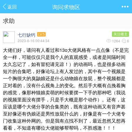
询问求物区
返回
求助
七行缺钙
关注楼主
LV.5
2023-6-16 00:44:34
1264
6
大佬们好，请问有人看过和13o大佬风格有一点点像（不是完
全一样，可能仅仅只是我个人的直观感受，或者是间隔时间
太久忘记了，如有冒犯请见谅！）的动画吗，也是很多动画
短片的合集吧，好像论坛上有人发过的，其中有一个视频是
一个胸很大的臭鼬娘还是什么动物娘在放屁，整个视频都是
正对着的，没有什么视角上的变化。然后手大概有点挽着胸
的感觉，像那种猫娘卖萌的时候要摆一下手的那种吧（我说
的视频里面没有摆手，只是手大概是那个动作）。还有，这
应该是哪个大佬分享的合集类的，既有这种动画又有音声甚
至好像还有伪娘还是男性放屁什么的，好像是有一个大佬专
门收集这种外网的。但是我有点找不到了，最近忽然又想再
看看，不知道有哪位大佬能够帮帮吗，不胜感激！！！