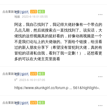
七行缺钙
点击重新加载
LV.5
楼主
地板
2023-6-16 01:05:55
阿这，我自己找到了，我记得大佬好像有一个带点的
几点几期，然后就搜索点一直找找到了。说实话，大
佬找的这些视频真的挺好看的，好像动画视频是一个
不是我们论坛上的大佬做的。下面给个链接，给没看
过的新人朋友分享下（希望没有冒犯到大佬，真的有
冒犯的话请私信我，看到了我一定删！），还想看更
多的可以在大佬主页里面看
七行缺钙
点击重新加载
LV.5
楼主
#
5
2023-6-16 01:07:05
https://www.skunkgirl.cc/forum.p ... 561&highlight=.
七行缺钙
点击重新加载
LV.5
楼主