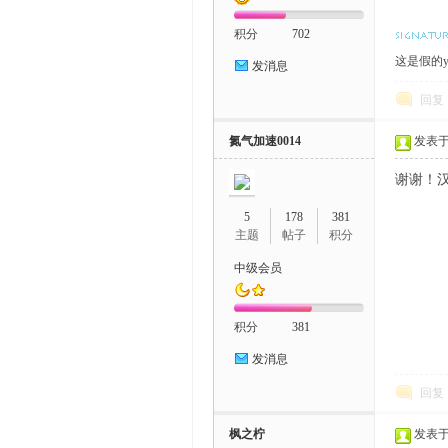
积分
702
这是假的yz
发消息
回复
氮气加速0014
发表于 2
谢谢！
5
178
381
主题
帖子
积分
中级会员
积分
381
发消息
回复
枫之柠
发表于 2