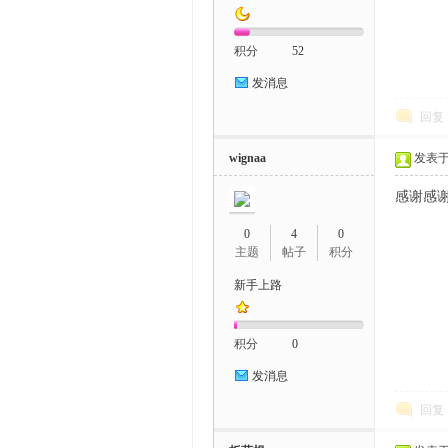
积分
52
发消息
回复
wignaa
发表于 2
感谢感
0
4
0
主题
帖子
积分
新手上路
积分
0
发消息
回复