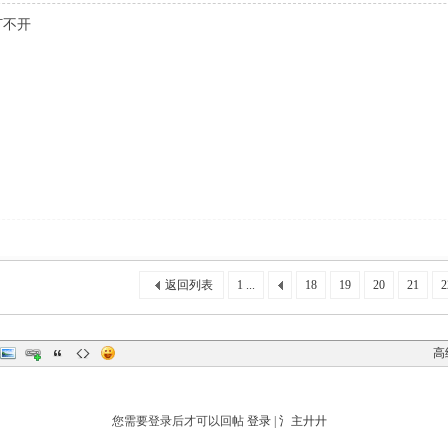
打不开
返回列表
1 ...
18
19
20
21
2
高
您需要登录后才可以回帖
登录
|
氵主廾廾