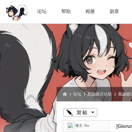
论坛
帮助
相册
勋章
论坛
臭鼬娘汉化组
臭鼬娘
臭
»
›
›
楼主:
Zes
[Gior