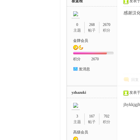
板蓝根
发表于 2
感谢汉
0
268
2670
主题
帖子
积分
金牌会员
积分
2670
发消息
回复
yzhazuki
发表于 2
jhykkjgj
3
167
702
主题
帖子
积分
高级会员