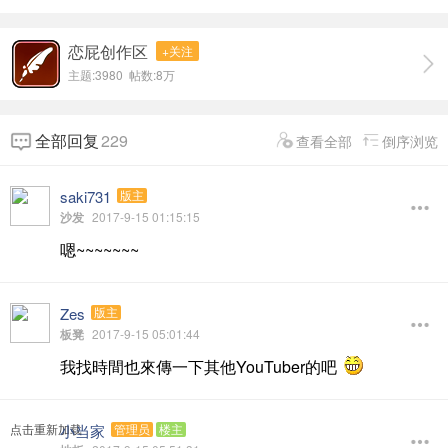
恋屁创作区
+关注
主题:3980 帖数:
8万
全部回复
229
查看全部
倒序浏览
saki731
版主
沙发
2017-9-15 01:15:15
嗯~~~~~~~
Zes
版主
板凳
2017-9-15 05:01:44
我找時間也來傳一下其他YouTuber的吧
小当家
点击重新加载
管理员
楼主