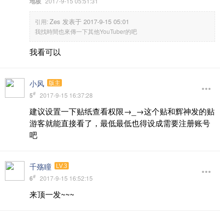
地板
2017-9-15 05:51:31
Zes 发表于 2017-9-15 05:01
引用:
我找時間也來傳一下其他YouTuber的吧
我看可以
小风
版主
#
5
2017-9-15 16:37:28
建议设置一下贴纸查看权限→_→这个贴和辉神发的贴
游客就能直接看了，最低最低也得设成需要注册账号
吧
千殇瞳
LV.3
#
6
2017-9-15 16:52:15
来顶一发~~~