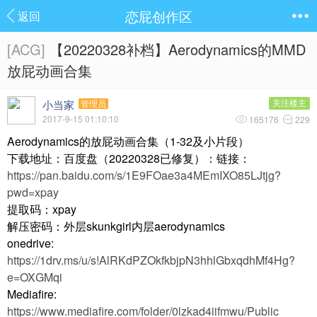
恋屁创作区
返回
[ACG]
【20220328补档】Aerodynamics的MMD
放屁动画合集
小当家
关注楼主
管理员
2017-9-15 01:10:10
165176
229
Aerodynamics的放屁动画合集（1-32及小片段）
下载地址：百度盘（20220328已修复）：链接：
https://pan.baidu.com/s/1E9FOae3a4MEmIXO85LJtjg?
pwd=xpay
提取码：xpay
解压密码：外层skunkgirl内层aerodynamics
onedrive:
https://1drv.ms/u/s!AlRKdPZOkfkbjpN3hhlGbxqdhMf4Hg?
e=OXGMqi
Mediafire:
https://www.mediafire.com/folder/0lzkad4iifmwu/Public