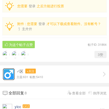
您需要
登录
之后方能进行投票
附件 :
您需要
登录
才可以下载或查看附件。没有帐号？
氵主廾廾
为这个帖子点赞
帖子ID: 31864
3赞
♂区
+关注
主题:631 帖数:5410
全部回复
8
查看全部
倒序浏览
yicc
LV.2