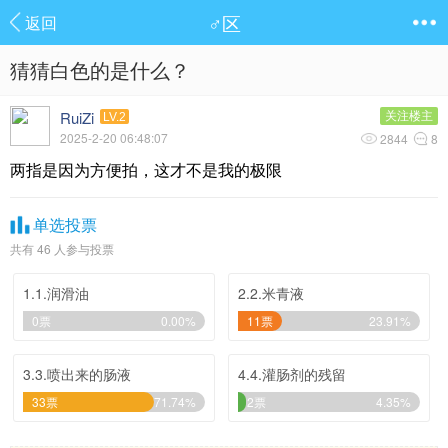
♂区
返回
猜猜白色的是什么？
RuiZi
关注楼主
LV.2
2025-2-20 06:48:07
2844
8
两指是因为方便拍，这才不是我的极限
单选投票
共有 46 人参与投票
1.1.润滑油
2.2.米青液
0票
0.00%
11票
23.91%
3.3.喷出来的肠液
4.4.灌肠剂的残留
33票
71.74%
2票
4.35%