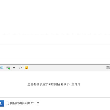
高
您需要登录后才可以回帖
登录
|
氵主廾廾
回帖后跳转到最后一页
复