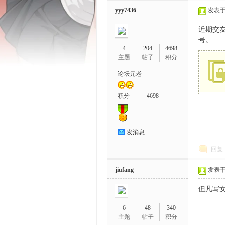
yyy7436
发表于 2
近期交
号。
4
204
4698
主题
帖子
积分
论坛元老
鼬
积分
4698
发消息
回复
jiufang
发表于 2
娘
但凡写女的
6
48
340
主题
帖子
积分