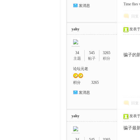
Time flies 
发消息
回复
yahy
发表于 2
34
545
3265
骗子的新电
主题
帖子
积分
论坛元老
积分
3265
发消息
回复
yahy
发表于 2
骗子最新电报
34
545
3265