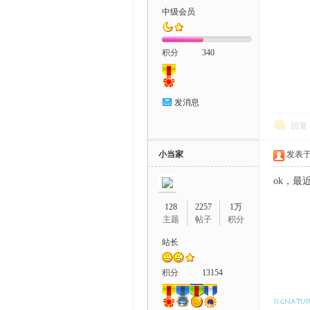
中级会员
积分
340
发消息
回复
小当家
发表于 2
ok，最
128
2257
1万
主题
帖子
积分
站长
积分
13154