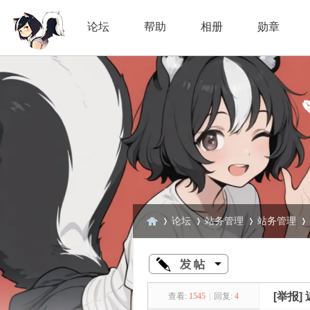
论坛
帮助
相册
勋章
论坛
站务管理
站务管理
臭
»
›
›
›
[举报]
查看:
1545
|
回复:
4