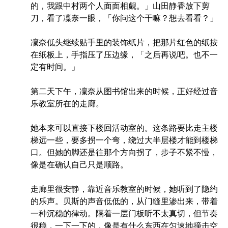
的，我跟中村两个人面面相觑。」山田静香放下剪
刀，看了凜奈一眼，「你问这个干嘛？想去看看？」
凜奈低头继续贴手里的装饰纸片，把那片红色的纸按
在纸板上，手指压了压边缘，「之后再说吧。也不一
定有时间。」
第二天下午，凜奈从图书馆出来的时候，正好经过音
乐教室所在的走廊。
她本来可以直接下楼回活动室的。这条路要比走主楼
梯远一些，要多拐一个弯，绕过大半层楼才能到楼梯
口。但她的脚还是往那个方向拐了，步子不紧不慢，
像是在确认自己只是顺路。
走廊里很安静，靠近音乐教室的时候，她听到了隐约
的乐声。贝斯的声音低低的，从门缝里渗出来，带着
一种沉稳的律动。隔着一层门板听不太真切，但节奏
很稳，一下一下的，像是有什么东西在匀速地撞击空