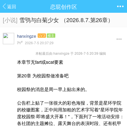
恋屁创作区
返回
[小说]
雪鸮与白菊少女 （2026.8.7.第26章）
hanxingze
LV.3
楼主
#
71
2026-7-5 20:37:29
本帖最后由 hanxingze 于 2026-7-5 20:39 编辑
本章节无fart或scat要素
第20章 为校园祭做准备吧
校园祭的消息是周一早上贴出来的。
公告栏上贴了一张很大的彩色海报，背景是星环学院
的校徽图案，正中间用加粗的艺术字写着"星环学院年
度校园祭·即将盛大开幕！"，下面列了一堆活动安排：
各社团的主题摊位、露天舞台的表演时段、还有机甲