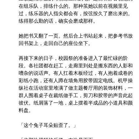
在组乐队，排练什么的。那种茧她以前在视频里见
过，练乐器的人指尖都会有，按弦按久了磨出来的。
练得那么勤的话，确实会磨成那样。
她把书又翻了一页。然后合上书站起来，把参考书放
回书架上，走回自己的座位坐下。
再接下来的日子，校园祭的准备进入了最忙碌的阶
段。各社团都在赶工，走廊里到处是搬东西的人影和
嘈杂的说话声。有人扛着木板经过，有人抱着成卷的
彩纸小跑，还有人蹲在墙角用胶带固定电线。机甲操
纵社在活动室里堆满了做主题餐厅用的装饰材料，一
群人围着桌子在裁纸做手工，剪刀和胶带的声音此起
彼伏。纸屑落了一地，桌上摆着半成品的小道具和颜
料盘。
「这个兔子耳朵贴歪了。」