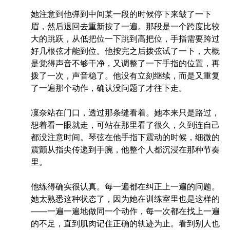
她注意到他弹到中间某一段的时候停下来皱了一下
眉，然后退回去重新按了一遍。那段是一个跨度比较
大的跳跃，从低把位一下跳到高把位，手指需要跨过
好几根弦才能到位。他按完之后拨弦试了一下，大概
是觉得声音不够干净，又调整了一下手指的位置，再
拨了一次，声音稳了。他没有立刻继续，而是又重复
了一遍那个动作，确认没问题了才往下走。
凜奈站在门口，透过那条缝看着。她本来只是路过，
想着看一眼就走，可站在那里看了很久，久到连自己
都没注意时间。琴弦在他手指下震动的时候，细微的
震颤从指尖传递到手腕，他整个人都沉浸在那种节奏
里。
他练得确实很认真。每一遍都在纠正上一遍的问题。
她太熟悉这种状态了，因为她在训练室里也是这样的
——一遍一遍地做同一个动作，每一次都在找上一遍
的不足，直到肌肉记住正确的轨迹为止。看到别人也