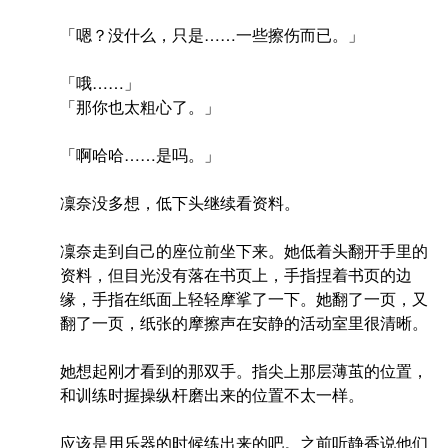
「嗯？没什么，只是……一些擦伤而已。」
「哦……」
「那你也太粗心了。」
「啊哈哈……是吗。」
凜奈没多想，低下头继续看资料。
凜奈走到自己的座位前坐下来。她低着头翻开手里的
资料，但目光没有落在书页上，手指捏着书页的边
缘，手指在纸面上轻轻摩挲了一下。她翻了一页，又
翻了一页，纸张的摩擦声在安静的活动室里很清晰。
她想起刚才看到的那双手。指尖上那层薄茧的位置，
和训练时握操纵杆磨出来的位置不太一样。
应该是用乐器的时候练出来的吧。之前听静香说他们