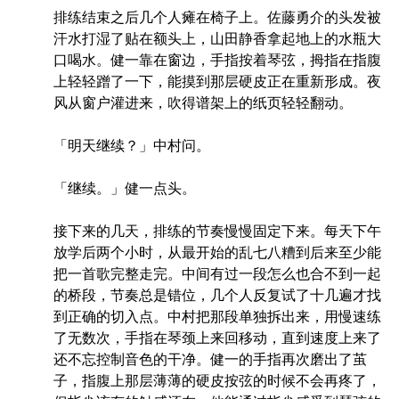
排练结束之后几个人瘫在椅子上。佐藤勇介的头发被
汗水打湿了贴在额头上，山田静香拿起地上的水瓶大
口喝水。健一靠在窗边，手指按着琴弦，拇指在指腹
上轻轻蹭了一下，能摸到那层硬皮正在重新形成。夜
风从窗户灌进来，吹得谱架上的纸页轻轻翻动。
「明天继续？」中村问。
「继续。」健一点头。
接下来的几天，排练的节奏慢慢固定下来。每天下午
放学后两个小时，从最开始的乱七八糟到后来至少能
把一首歌完整走完。中间有过一段怎么也合不到一起
的桥段，节奏总是错位，几个人反复试了十几遍才找
到正确的切入点。中村把那段单独拆出来，用慢速练
了无数次，手指在琴颈上来回移动，直到速度上来了
还不忘控制音色的干净。健一的手指再次磨出了茧
子，指腹上那层薄薄的硬皮按弦的时候不会再疼了，