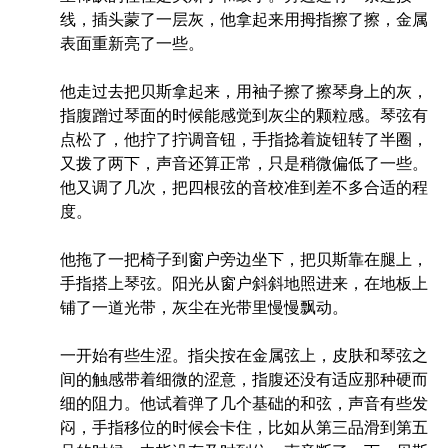
线，插头蒙了一层灰，他拿起来用拇指擦了擦，金属
表面重新亮了一些。
他走过去把贝斯拿起来，用袖子擦了擦琴身上的灰，
指腹蹭过琴面的时候能感觉到灰尘的颗粒感。琴弦有
点松了，他拧了拧调音钮，手指捻着旋钮转了半圈，
又拨了两下，声音还算正常，只是稍微偏低了一些。
他又调了几次，把四根弦的音校准到差不多合适的程
度。
他拖了一把椅子到窗户旁边坐下，把贝斯靠在腿上，
手指搭上琴弦。阳光从窗户斜斜地照进来，在地板上
铺了一道光带，灰尘在光带里慢慢飘动。
一开始有些生涩。指尖按在金属弦上，皮肤和琴弦之
间的触感带着细微的涩意，指腹还没有适应那种硬而
细的阻力。他试着弹了几个基础的和弦，声音有些发
闷，手指移位的时候会卡住，比如从第三品滑到第五