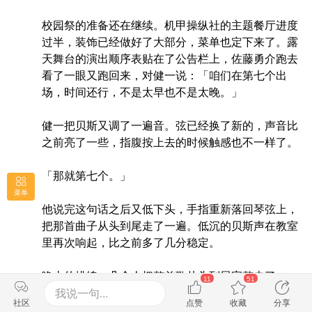
校园祭的准备还在继续。机甲操纵社的主题餐厅进度
过半，装饰已经做好了大部分，菜单也定下来了。露
天舞台的演出顺序表贴在了公告栏上，佐藤勇介跑去
看了一眼又跑回来，对健一说：「咱们在第七个出
场，时间还行，不是太早也不是太晚。」
健一把贝斯又调了一遍音。弦已经换了新的，声音比
之前亮了一些，指腹按上去的时候触感也不一样了。
「那就第七个。」
菜单
他说完这句话之后又低下头，手指重新落回琴弦上，
把那首曲子从头到尾走了一遍。低沉的贝斯声在教室
里再次响起，比之前多了几分稳定。
晚上的排练，几个人把整首歌从头到尾完整走了一
11
51
遍。山田静香的声音在副歌部分拔上去的时候，佐藤
我说一句...
社区
点赞
收藏
分享
勇介的鼓点稳稳地接住了，没有再像之前那样往前