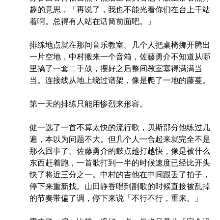
趣的意思，「再说了，我也不能光看你们在台上干站
着啊。总得有人站在话筒前面吧。」
排练地点就在那间音乐教室。几个人把桌椅挪开腾出
一片空地，中村搬来一个音箱，佐藤勇介不知道从哪
里搞了一套二手鼓，摆好之后整间教室塞得满满当
当。连接线从地上绕过谱架，像是爬了一地的藤蔓。
第一天的排练只能用惨烈来形容。
健一选了一首不算太快的流行歌，贝斯部分他练过几
遍，本以为问题不大。但几个人一合起来就完全不是
那么回事了。佐藤勇介的鼓点越打越快，像是被什么
东西赶着跑，一首歌打到一半的时候速度已经比开头
快了将近三分之一。中村的吉他在中间跟丢了拍子，
停下来重新找。山田静香唱到副歌的时候直接被乱掉
的节奏带偏了调，停下来说「不行不行，重来。」