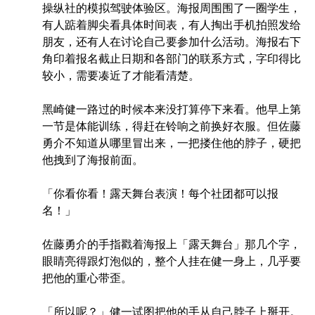
操纵社的模拟驾驶体验区。海报周围围了一圈学生，
有人踮着脚尖看具体时间表，有人掏出手机拍照发给
朋友，还有人在讨论自己要参加什么活动。海报右下
角印着报名截止日期和各部门的联系方式，字印得比
较小，需要凑近了才能看清楚。
黑崎健一路过的时候本来没打算停下来看。他早上第
一节是体能训练，得赶在铃响之前换好衣服。但佐藤
勇介不知道从哪里冒出来，一把搂住他的脖子，硬把
他拽到了海报前面。
「你看你看！露天舞台表演！每个社团都可以报
名！」
佐藤勇介的手指戳着海报上「露天舞台」那几个字，
眼睛亮得跟灯泡似的，整个人挂在健一身上，几乎要
把他的重心带歪。
「所以呢？」健一试图把他的手从自己脖子上掰开。