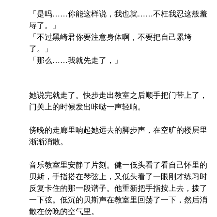
「是吗……你能这样说，我也就……不枉我忍这般羞
辱了。」
「不过黑崎君你要注意身体啊，不要把自己累垮
了。」
「那么……我就先走了，」
她说完就走了。快步走出教室之后顺手把门带上了，
门关上的时候发出咔哒一声轻响。
傍晚的走廊里响起她远去的脚步声，在空旷的楼层里
渐渐消散。
音乐教室里安静了片刻。健一低头看了看自己怀里的
贝斯，手指搭在琴弦上，又低头看了一眼刚才练习时
反复卡住的那一段谱子。他重新把手指按上去，拨了
一下弦。低沉的贝斯声在教室里回荡了一下，然后消
散在傍晚的空气里。