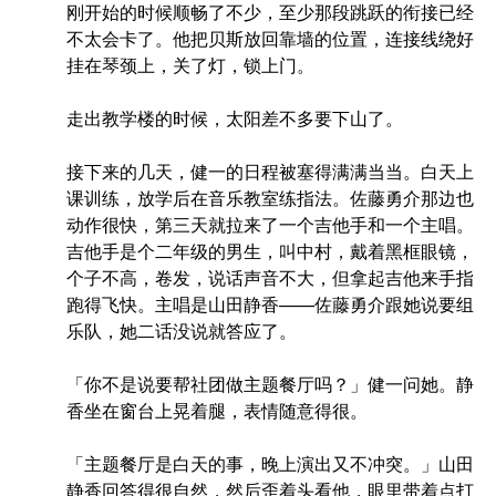
刚开始的时候顺畅了不少，至少那段跳跃的衔接已经
不太会卡了。他把贝斯放回靠墙的位置，连接线绕好
挂在琴颈上，关了灯，锁上门。
走出教学楼的时候，太阳差不多要下山了。
接下来的几天，健一的日程被塞得满满当当。白天上
课训练，放学后在音乐教室练指法。佐藤勇介那边也
动作很快，第三天就拉来了一个吉他手和一个主唱。
吉他手是个二年级的男生，叫中村，戴着黑框眼镜，
个子不高，卷发，说话声音不大，但拿起吉他来手指
跑得飞快。主唱是山田静香——佐藤勇介跟她说要组
乐队，她二话没说就答应了。
「你不是说要帮社团做主题餐厅吗？」健一问她。静
香坐在窗台上晃着腿，表情随意得很。
「主题餐厅是白天的事，晚上演出又不冲突。」山田
静香回答得很自然，然后歪着头看他，眼里带着点打