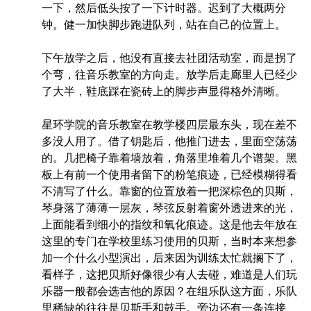
一下，然后低头按了一下计时器。迟到了大概两分
钟。健一加快脚步跑进队列，站在自己的位置上。
下午放学之后，他没有直接去社团活动室，而是拐了
个弯，往音乐教室的方向走。放学后走廊里人已经少
了大半，鞋底踩在瓷砖上的脚步声显得格外清晰。
星环学院的音乐教室在教学楼四层最东头，现在差不
多没人用了。借了钥匙后，他推门进去，里面空荡荡
的。几把椅子靠着墙放着，角落里堆着几个谱架。黑
板上有前一个使用者留下的粉笔痕迹，已经模糊得看
不清写了什么。靠窗的位置放着一把深棕色的贝斯，
琴身落了薄薄一层灰，琴弦反射着窗外透进来的光，
上面能看到细小的指纹和氧化痕迹。这是他去年放在
这里的专门在学校里练习使用的贝斯，当时本来想参
加一个什么小型演出，后来因为训练太忙就搁下了，
看样子，这把贝斯好像很少有人去碰，难道是人们玩
乐器一般都会选吉他的原因？在组乐队这方面，乐队
里稀缺的往往是贝斯手和鼓手。旁边还有一条连接