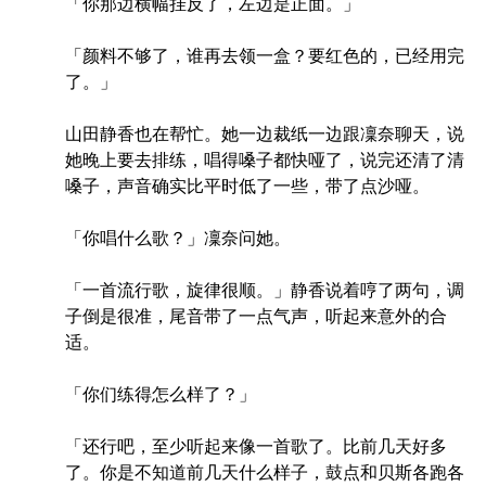
「你那边横幅挂反了，左边是正面。」
「颜料不够了，谁再去领一盒？要红色的，已经用完
了。」
山田静香也在帮忙。她一边裁纸一边跟凜奈聊天，说
她晚上要去排练，唱得嗓子都快哑了，说完还清了清
嗓子，声音确实比平时低了一些，带了点沙哑。
「你唱什么歌？」凜奈问她。
「一首流行歌，旋律很顺。」静香说着哼了两句，调
子倒是很准，尾音带了一点气声，听起来意外的合
适。
「你们练得怎么样了？」
「还行吧，至少听起来像一首歌了。比前几天好多
了。你是不知道前几天什么样子，鼓点和贝斯各跑各