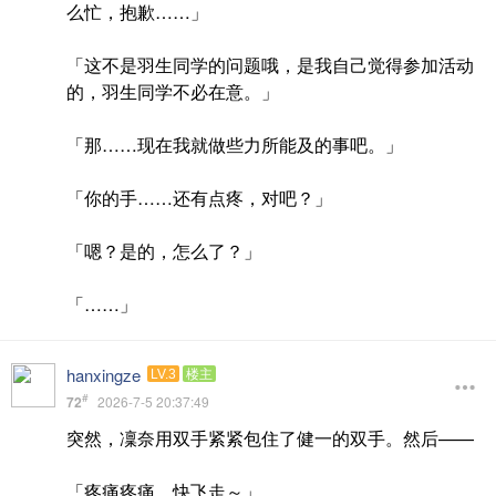
么忙，抱歉……」
「这不是羽生同学的问题哦，是我自己觉得参加活动
的，羽生同学不必在意。」
「那……现在我就做些力所能及的事吧。」
「你的手……还有点疼，对吧？」
「嗯？是的，怎么了？」
「……」
hanxingze
LV.3
楼主
#
72
2026-7-5 20:37:49
突然，凜奈用双手紧紧包住了健一的双手。然后——
「疼痛疼痛，快飞走～」