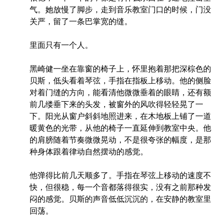
气。她放慢了脚步，走到音乐教室门口的时候，门没
关严，留了一条巴掌宽的缝。
里面只有一个人。
黑崎健一坐在靠窗的椅子上，怀里抱着那把深棕色的
贝斯，低头看着琴弦，手指在指板上移动。他的侧脸
对着门缝的方向，能看清他微微垂着的眼睛，还有额
前几缕垂下来的头发，被窗外的风吹得轻轻晃了一
下。阳光从窗户斜斜地照进来，在木地板上铺了一道
暖黄色的光带，从他的椅子一直延伸到教室中央。他
的肩膀随着节奏微微晃动，不是很夸张的幅度，是那
种身体跟着律动自然摆动的感觉。
他弹得比前几天顺多了。手指在琴弦上移动的速度不
快，但很稳，每一个音都落得很实，没有之前那种发
闷的感觉。贝斯的声音低低沉沉的，在安静的教室里
回荡。