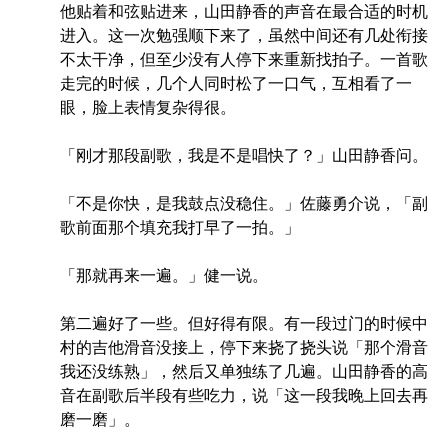
他贴着和弦贴进来，山田静香的声音在最合适的时机
进入。这一次勉强顺下来了，虽然中间还有几处衔接
不太干净，但至少没有人停下来重新找拍子。一首歌
走完的时候，几个人同时松了一口气，互相看了一
眼，脸上表情复杂得很。
「刚才那段副歌，我是不是唱快了？」山田静香问。
「不是你快，是我鼓点没稳住。」佐藤勇介说，「副
歌前面那个填充我打早了一拍。」
「那就再来一遍。」健一说。
第二遍好了一些。但好得有限。有一段过门的时候中
村的吉他滑音没接上，停下来挠了挠头说「那个滑音
我还没练熟」，然后又单独练了几遍。山田静香的高
音在副歌后半段有些吃力，说「这一段我晚上回去再
磨一磨」。