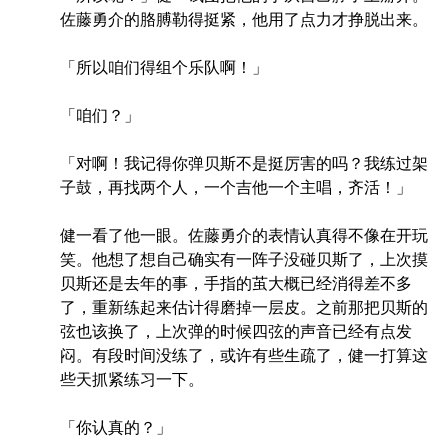
佐藤勇介的胳膊勒得挺紧，他用了点力才挣脱出来。
「所以咱们得组个乐队啊！」
「咱们？」
「对啊！我记得你弹贝斯不是挺厉害的吗？我练过架
子鼓，再找两个人，一个吉他一个主唱，齐活！」
健一看了他一眼。佐藤勇介的表情认真得不像在开玩
笑。他想了想自己确实有一阵子没碰贝斯了，上次摸
贝斯还是去年的事，手指的茧大概已经消得差不多
了，重新练起来估计得磨掉一层皮。之前那把贝斯的
弦也该换了，上次弹的时候四弦的声音已经有点发
闷。有段时间没练了，或许有些生疏了，健一打算这
些天抓紧练习一下。
「你认真的？」