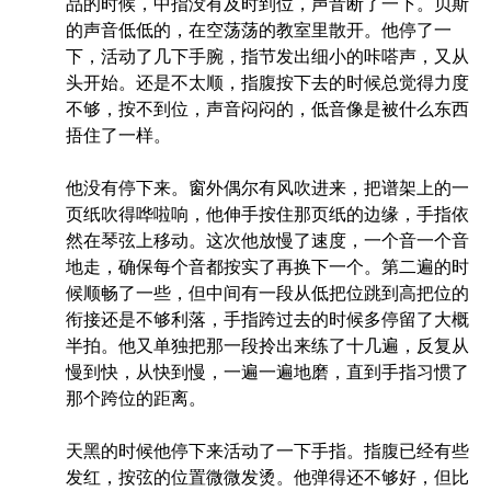
品的时候，中指没有及时到位，声音断了一下。贝斯
的声音低低的，在空荡荡的教室里散开。他停了一
下，活动了几下手腕，指节发出细小的咔嗒声，又从
头开始。还是不太顺，指腹按下去的时候总觉得力度
不够，按不到位，声音闷闷的，低音像是被什么东西
捂住了一样。
他没有停下来。窗外偶尔有风吹进来，把谱架上的一
页纸吹得哗啦响，他伸手按住那页纸的边缘，手指依
然在琴弦上移动。这次他放慢了速度，一个音一个音
地走，确保每个音都按实了再换下一个。第二遍的时
候顺畅了一些，但中间有一段从低把位跳到高把位的
衔接还是不够利落，手指跨过去的时候多停留了大概
半拍。他又单独把那一段拎出来练了十几遍，反复从
慢到快，从快到慢，一遍一遍地磨，直到手指习惯了
那个跨位的距离。
天黑的时候他停下来活动了一下手指。指腹已经有些
发红，按弦的位置微微发烫。他弹得还不够好，但比