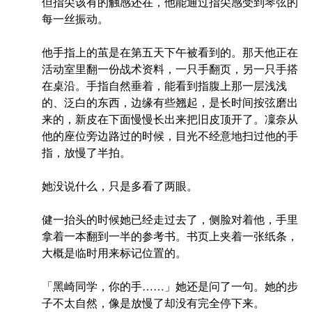
但指尖该有的触感还在，他能通过指尖感受到琴弦的
每一丝振动。
他手指上的茧是在第五天下午被看到的。那天他正在
活动室里翻一份战术资料，一只手翻页，另一只手搭
在桌沿。手指自然垂着，能看到指腹上那一层浅浅
的、泛白的东西，边缘有些翘起，是长时间按弦磨出
来的，新皮在下面慢慢长出来把旧皮顶开了。凜奈从
他的座位旁边路过的时候，目光不经意地扫过他的手
指，放慢了半拍。
她没说什么，只是多看了两眼。
健一抬头的时候她已经走过去了，侧脸对着他，手里
拿着一本翻到一半的参考书。书页上夹着一张纸条，
大概是临时用来标记位置的。
「黑崎同学，你的手……」她还是问了一句。她的步
子不太自然，像是放慢了却没有完全停下来。