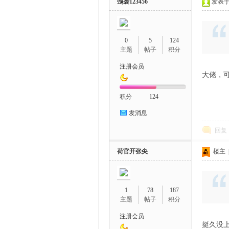
鵼袭123456
发表于 2
0
5
124
主题
帖子
积分
注册会员
大佬，
积分
124
发消息
回复
荷官开张尖
楼主
|
1
78
187
主题
帖子
积分
注册会员
挺久没