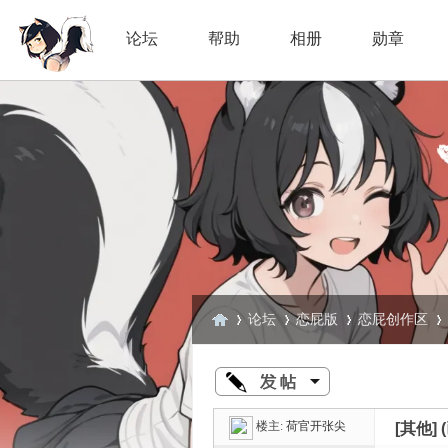
论坛
帮助
相册
勋章
论坛
恋屁版
恋屁创作区
臭
»
›
›
›
楼主:
荷官开张尖
[其他]