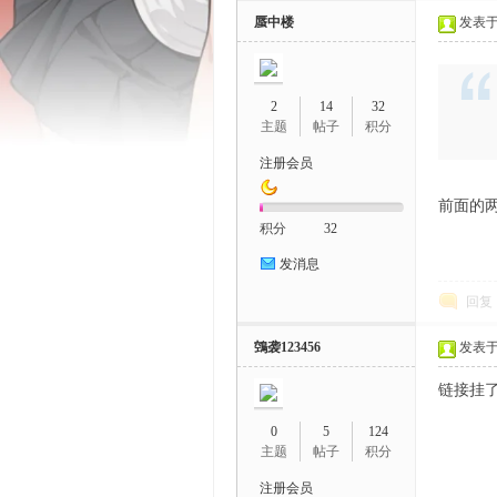
蜃中楼
发表于 2
2
14
32
主题
帖子
积分
注册会员
鼬
前面的
积分
32
发消息
回复
鵼袭123456
发表于 2
链接挂
娘
0
5
124
主题
帖子
积分
注册会员