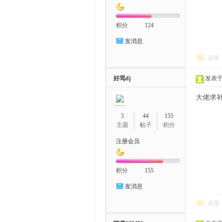
积分
124
发消息
回复
好骂dj
发表于 2
大佬求
5
44
155
主题
帖子
积分
注册会员
积分
155
发消息
回复