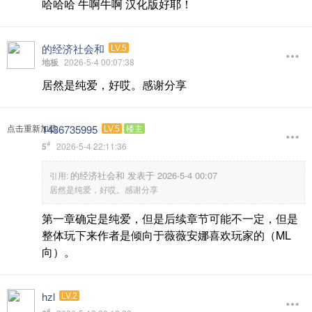
哈哈哈 牛啊牛啊 汉化版好耶！
的经济社会和
LV.5
地板
2026-5-4 00:07:38
居然是纯爱，好哎。感谢分享
1436735995
点击重新加载
LV.5
楼主
#
5
2026-5-4 22:11:36
的经济社会和 发表于 2026-5-4 00:07
引用:
居然是纯爱，好哎。感谢分享
第一章确定是纯爱，但是后续章节可能不一定，但是
整体玩下来作者是倾向于薇薇安娜喜欢玩家的（ML
向）。
hzl
LV.2
#