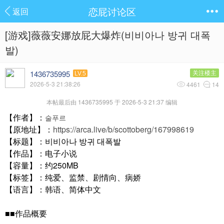
恋屁讨论区
返回
[游戏]薇薇安娜放屁大爆炸(비비아나 방귀 대폭
발)
1436735995
关注楼主
LV.5
2026-5-3 21:38:26
4461
14
本帖最后由 1436735995 于 2026-5-3 21:37 编辑
【作者】：
술푸르
【原地址】：
https://arca.live/b/scottoberg/167998619
【标题】：비비아나 방귀 대폭발
【作品】：电子小说
【容量】：约250MB
【标签】：纯爱、监禁、剧情向、病娇
【语言】：韩语、简体中文
■■作品概要