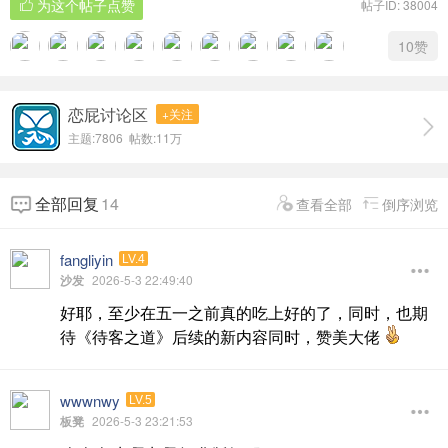
为这个帖子点赞
帖子ID: 38004
10赞
恋屁讨论区
+关注
主题:7806 帖数:
11万
全部回复
14
查看全部
倒序浏览
fangliyin
LV.4
沙发
2026-5-3 22:49:40
好耶，至少在五一之前真的吃上好的了，同时，也期
待《待客之道》后续的新内容同时，赞美大佬
wwwnwy
LV.5
板凳
2026-5-3 23:21:53