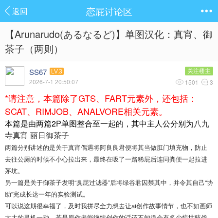
恋屁讨论区
返回
【Arunarudo(あるなるど)】单图汉化：真宵、御
茶子（两则）
SS67
关注楼主
LV.3
2026-7-1 20:50:07
1501
3
*请注意，本篇除了GTS、FART元素外，还包括：
SCAT、RIMJOB、ANALVORE相关元素。
本篇是由两篇2P单图整合至一起的，其中主人公分别为
八九
寺真宵 丽日御茶子
两篇分别讲述的是关于真宵偶遇将阿良良君便将其当做肛门填充物，防止
去往公厕的时候不小心拉出来，最终在吸了一路稀屁后连同粪便一起拉进
茅坑。
另一篇是关于御茶子发明“臭屁过滤器”后将绿谷君囚禁其中，并令其自己“协
助”完成长达一年的实验测试。
可以说这期很幸福了，及时我拼尽全力想去让ai创作故事情节，也不如画师
大大的灵机一动。若是原作者能继续创作的话还不知道会有多少惊世骇俗