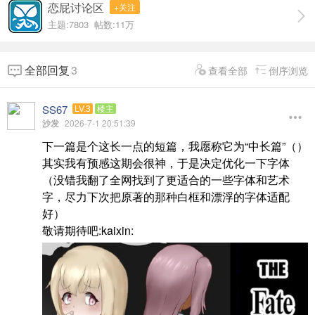
恋屁讨论区
+关注
主题:7803 帖数:
11万
全部回复
3
查看全部
倒序浏览
SS67
LV.3
楼主
沙发
2026-7-1 20:51:39
下一篇是个这长一点的短篇，我愿称它为“中长篇”（）
其实我有预感这期会很神，于是决定优化一下字体
（没错我翻了全网找到了更适合的一些字体和艺术
字，尽力下次把原著的那种白框和漂浮的字体适配
好）
敬请期待吧:kaixin: