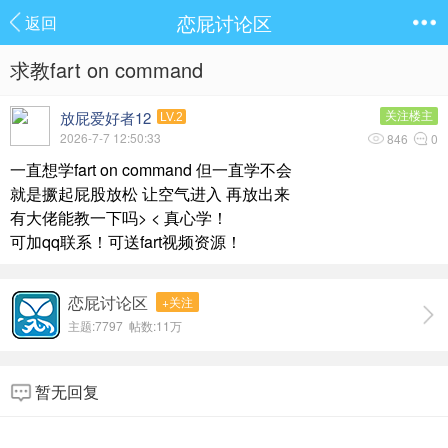
恋屁讨论区
返回
求教fart on command
放屁爱好者12
关注楼主
LV.2
2026-7-7 12:50:33
846
0
一直想学fart on command 但一直学不会
就是撅起屁股放松 让空气进入 再放出来
有大佬能教一下吗> < 真心学！
可加qq联系！可送fart视频资源！
恋屁讨论区
+关注
主题:7797 帖数:
11万
暂无回复