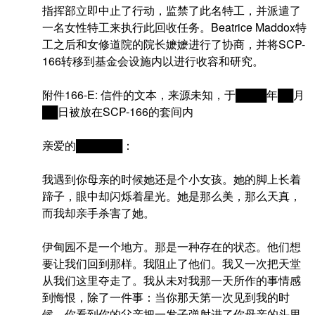
指挥部立即中止了行动，监禁了此名特工，并派遣了
一名女性特工来执行此回收任务。Beatrice Maddox特
工之后和女修道院的院长嬷嬷进行了协商，并将SCP-
166转移到基金会设施内以进行收容和研究。
附件166-E: 信件的文本，来源未知，于████年██月
██日被放在SCP-166的套间内
亲爱的██████：
我遇到你母亲的时候她还是个小女孩。她的脚上长着
蹄子，眼中却闪烁着星光。她是那么美，那么天真，
而我却亲手杀害了她。
伊甸园不是一个地方。那是一种存在的状态。他们想
要让我们回到那样。我阻止了他们。我又一次把天堂
从我们这里夺走了。我从未对我那一天所作的事情感
到悔恨，除了一件事：当你那天第一次见到我的时
候，你看到你的父亲把一发子弹射进了你母亲的头里