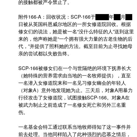
的接触都被严令禁止了。
附件166-A：回收状况：SCP-166于████年██月██
日被从英国科恩威尔地区的一所女修道院回收。根据
修女们的说法，她是被一名“没什么特征的人”送到这里
来的，他声称她是“一个拥有强大力量的古老生物的后
代，”并提供了照料她的方法。截至目前为止寻找她母
亲的尝试都以失败告终。
SCP-166被修女们在一个与世隔绝的环境下抚养长大
（她特殊的营养需求由当地的一名牧师提供），直至
一名潜入女修道院来和一名见习修女幽会的年轻人
（对象A）意外地发现她为止。三天后，对象A用暴力
行径攻击了女修道院，试图接触SCP-166。对象A在
被武力制止之前造成了一名修女死亡和另外三名重
伤。
一名基金会特工通过联系当地牧师得知了这一事件并
前去处理。当他同样陷入了此种强烈的恋慕之情后，