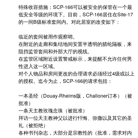
特殊收容措施：SCP-166可以被安全的保管在一个最
低安全等级的环境下。目前，SCP-166居住在Site-17
的一间B级标准套间内。对此居室的改变如下：
临近的套间被用作观察哨。
在附近的走廊和集结地间安置半透明的腈纶隔板，来
阻挡监管套间和外部大厅的视线。
在监管区域附近设置警戒标示，来提醒不允许任何男
性进入这一区域。
对个人物品和房间更改的合理请求必须经过4级或以上
的授权。迄今为止，SCP-166的请求包括：
一本圣经（Douay-Rheims版，Challoner订本）（被
批准）
一条天主教玫瑰念珠（被批准）
拜访一位天主教神父以进行忏悔、弥撒以及其它的圣
礼（被拒绝）
各种书刊杂志，大部分是宗教性的（批准，需求对内