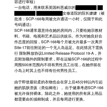
容进行审核）
一台电话，用来联系英国科恩威尔的████████ ██
████████ ██████████女修道院的院长嬷嬷（被
批准：SCP-166每周被允许通话一小时，仅限于和此
号码通话）
SCP-166通常愿意待在她的房间内，只要给她宗教材
料、书籍、电视和艺术品以供娱乐。作为对她良好合
作态度的回报，SCP-166每个月被允许最多一次离开
Site-17前往附近的一个无人岛远足。在此情况下需执
行 限制释放协议Limited Release Protocol 19-A，并
且附加额外的限制要求，即在运输SCP-166的过程中
周围500米范围内不得有男性员工出现，在她停留在
小岛上时其上也不得有任何男性员工。
由于即使最轻柔的衣物也会在穿上后45分钟以内引起
她的肌肤溃疡（类似褥疮）， 出于健康考虑SCP-166
被允许保持裸体。除此之外，她使用的所有床上用品
都需要由长绒棉制成，并且每周进行更换。