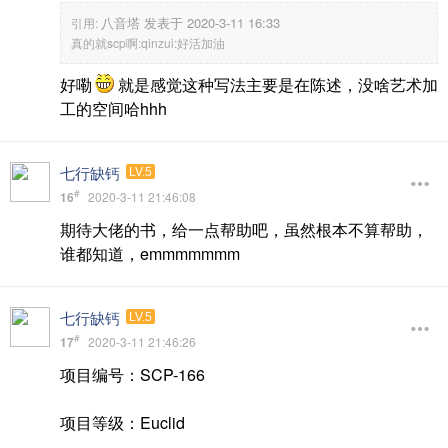
八音塔 发表于 2020-3-11 16:33
引用:
真的就scp啊:qinzui:好活加油
好嘞
就是感觉这种写法主要是在陈述，没啥艺术加
工的空间哈hhh
七行缺钙
LV.5
#
16
2020-3-11 21:46:08
期待大佬的书，给一点帮助吧，虽然根本不算帮助，
谁都知道，emmmmmmm
七行缺钙
LV.5
#
17
2020-3-11 21:46:26
项目编号：SCP-166
项目等级：Euclid