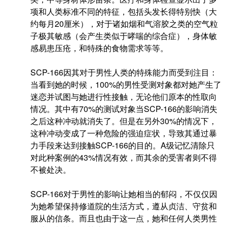
项和人类标准不同的特征，包括头发长得特别快（大
约每月20厘米），对于诸如烟和气溶胶之类的空气粒
子极其敏感（会产生类似于哮喘的综合症），身体敏
感易患压疮，和特殊的食物需求等等。
SCP-166因其对于男性人类的特殊能力而受到注目：
当看到她的时候，100%的男性受测对象都对她产生了
迷恋并试图与她进行性接触，无论他们原本的性取向
情况。其中有70%的测试对象当SCP-166的影响消失
之后这种冲动就消失了。但是在另外30%的情况下，
这种冲动变成了一种危险的强迫症状，导致其通过暴
力手段来达到接触SCP-166的目的。A级记忆清除只
对此种案例的43%情况有效，而其余的受害者则不得
不被处决。
SCP-166对于男性的影响让她相当的郁闷，不仅仅因
为她希望保持修道院的生活方式，遵从贞洁、守贫和
服从的信条。而且也由于这一点，她和任何人类男性