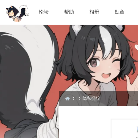
论坛
帮助
相册
勋章
隐私提醒
臭
›
›