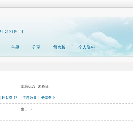
制]
[分享]
[RSS]
主题
分享
留言板
个人资料
邮箱状态
未验证
|
回帖数 17
|
主题数 0
|
分享数 0
生日
-