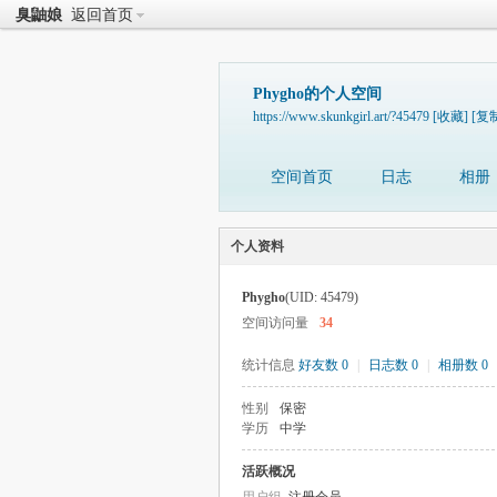
臭鼬娘
返回首页
Phygho的个人空间
https://www.skunkgirl.art/?45479
[收藏]
[复
空间首页
日志
相册
个人资料
Phygho
(UID: 45479)
空间访问量
34
统计信息
好友数 0
|
日志数 0
|
相册数 0
性别
保密
学历
中学
活跃概况