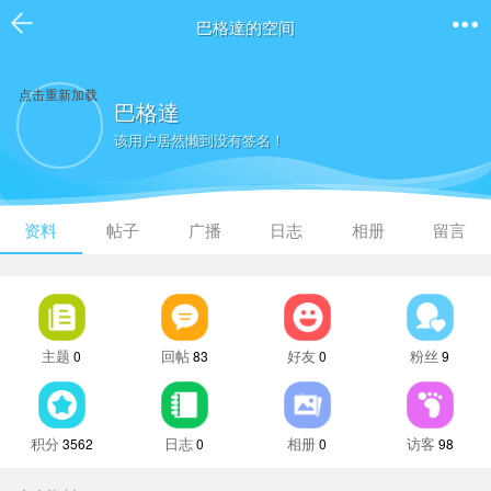
巴格達的空间
点击重新加载
巴格達
该用户居然懒到没有签名！
资料
帖子
广播
日志
相册
留言
主题
回帖
好友
粉丝
0
83
0
9
积分
日志
相册
访客
3562
0
0
98