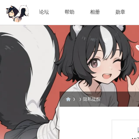
论坛
帮助
相册
勋章
隐私提醒
臭
›
›