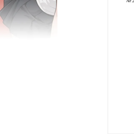
AF
鼬
娘