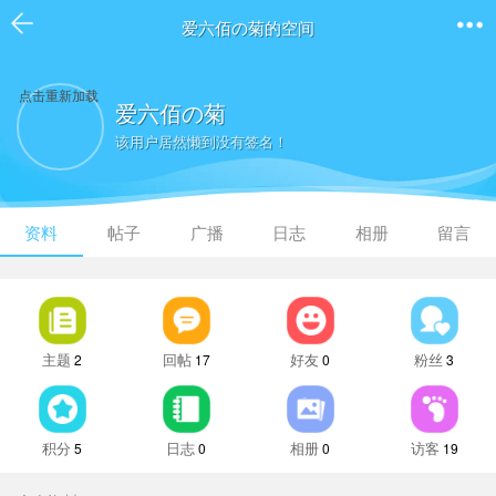
爱六佰の菊的空间
点击重新加载
爱六佰の菊
该用户居然懒到没有签名！
资料
帖子
广播
日志
相册
留言
主题
回帖
好友
粉丝
2
17
0
3
积分
日志
相册
访客
5
0
0
19