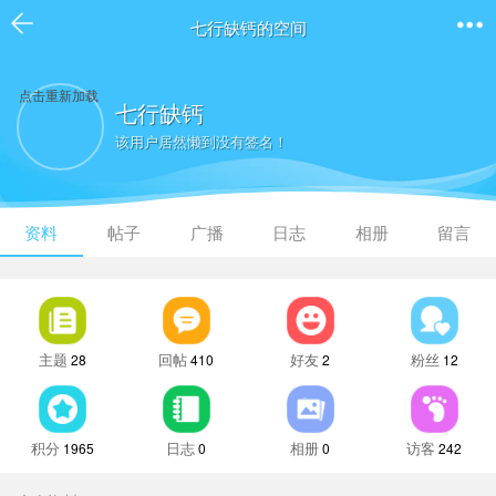
七行缺钙的空间
点击重新加载
七行缺钙
该用户居然懒到没有签名！
资料
帖子
广播
日志
相册
留言
主题
回帖
好友
粉丝
28
410
2
12
积分
日志
相册
访客
1965
0
0
242