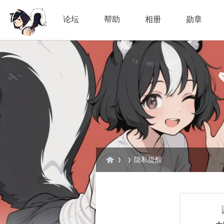
论坛
帮助
相册
勋章
隐私提醒
臭
›
›