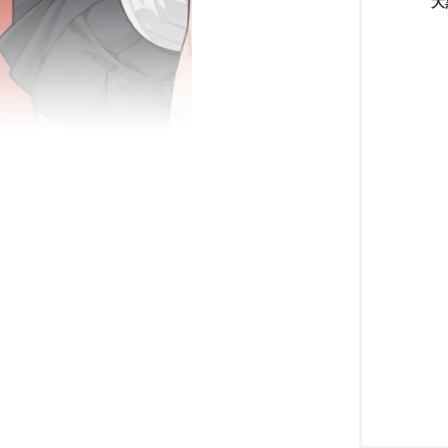
大
鼬
娘