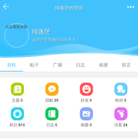
纯迷茫的空间
点击重新加载
纯迷茫
该用户居然懒到没有签名！
资料
帖子
广播
日志
相册
留言
主题
回帖
好友
粉丝
0
35
0
5
积分
日志
相册
访客
810
0
0
24