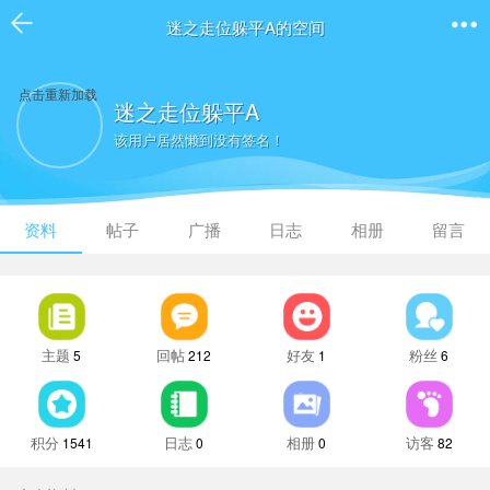
迷之走位躲平A的空间
点击重新加载
迷之走位躲平A
该用户居然懒到没有签名！
资料
帖子
广播
日志
相册
留言
主题
回帖
好友
粉丝
5
212
1
6
积分
日志
相册
访客
1541
0
0
82