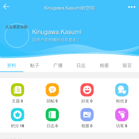
Kinugawa.Kasumi的空间
点击重新加载
Kinugawa.Kasumi
该用户居然懒到没有签名！
资料
帖子
广播
日志
相册
留言
主题
回帖
好友
粉丝
0
5
0
2
积分
日志
相册
访客
18
0
0
9