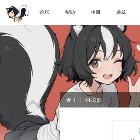
论坛
帮助
相册
勋章
隐私提醒
臭
›
›