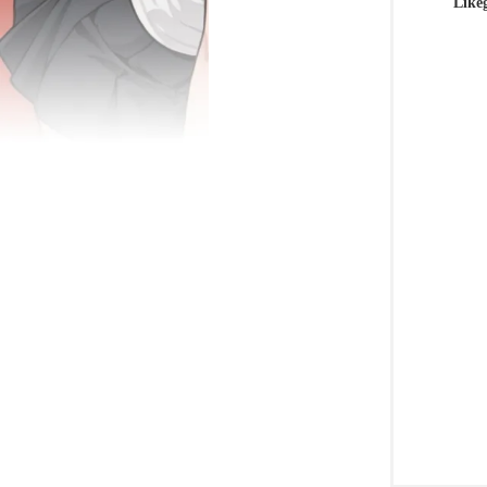
Likeg
鼬
娘