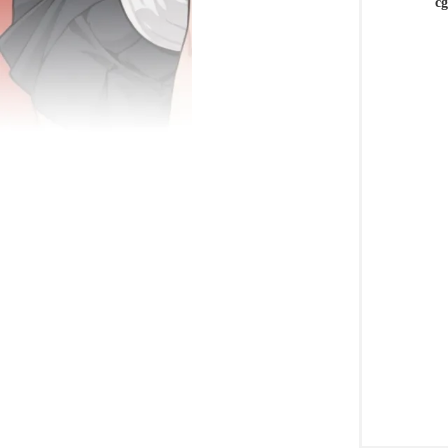
c
鼬
娘