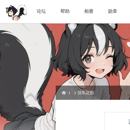
论坛
帮助
相册
勋章
隐私提醒
臭
›
›