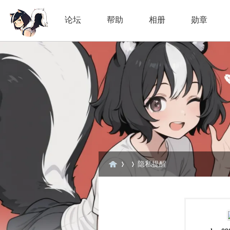
论坛
帮助
相册
勋章
隐私提醒
臭
›
›