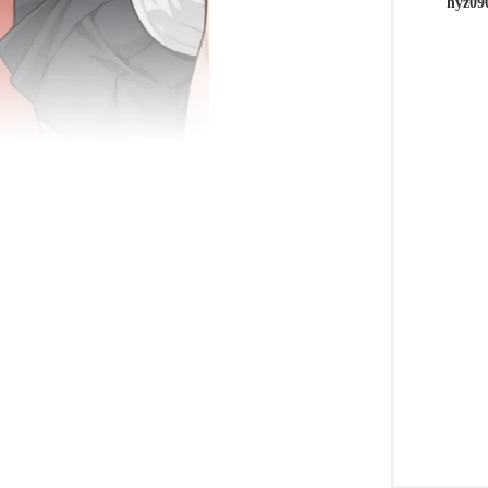
hyz09
鼬
娘