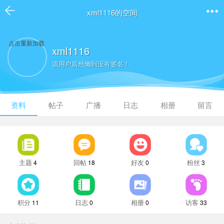
xml1116的空间
点击重新加载
xml1116
该用户居然懒到没有签名！
资料
帖子
广播
日志
相册
留言
主题
回帖
好友
粉丝
4
18
0
3
积分
日志
相册
访客
11
0
0
33